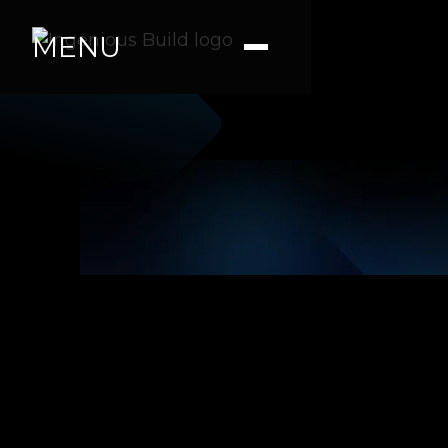
MENU
Ana M.
|
|
6 min