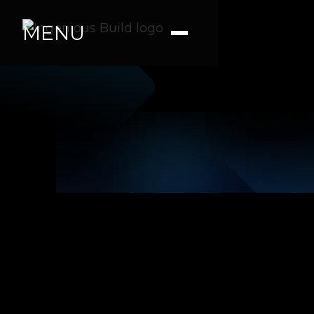
MENU
Ana M.
|
|
5 min