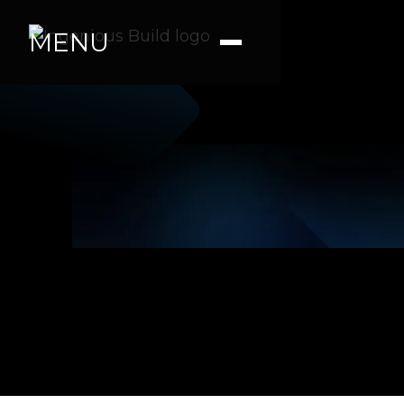
MENU
Ana M.
|
|
5 min