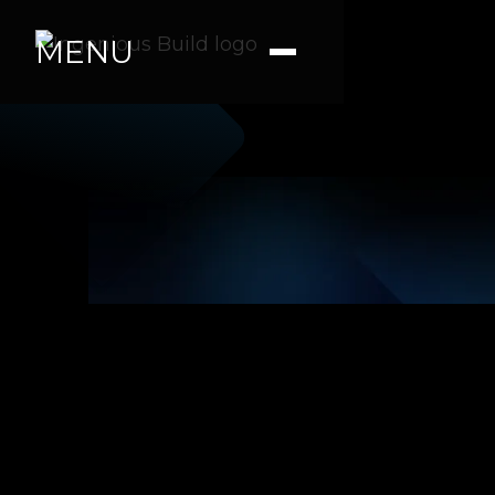
MENU
Ana M.
|
|
5 min