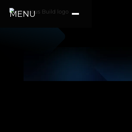
MENU
Ana M.
|
|
5 min