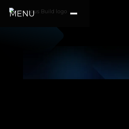
MENU
Ana M.
|
|
5 min