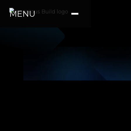
MENU
Ana M.
|
|
4 min