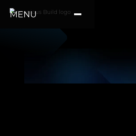
MENU
Ana M.
|
|
6 min