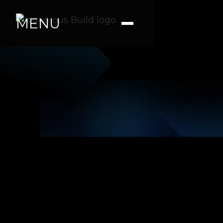
MENU
Ana M.
|
|
5 min