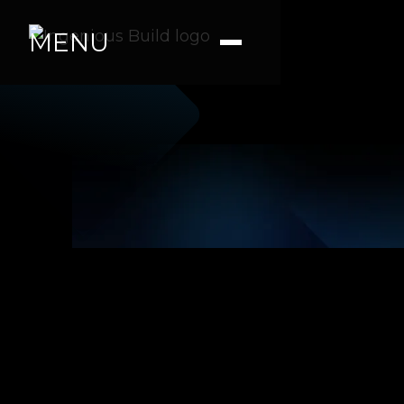
MENU
Ana M.
|
|
6 Min