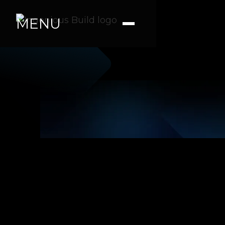
MENU
Ana. M
|
|
5 min