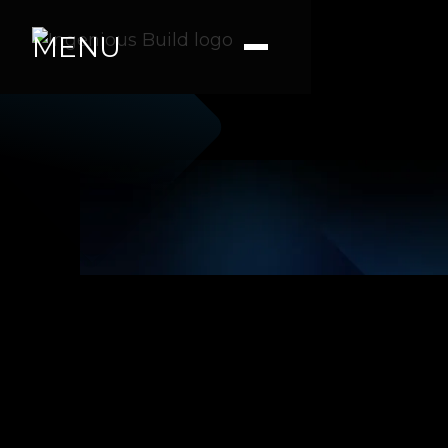
MENU
Ana M.
|
|
5 min