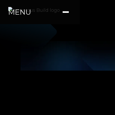
MENU
Ana. M
|
|
4 min